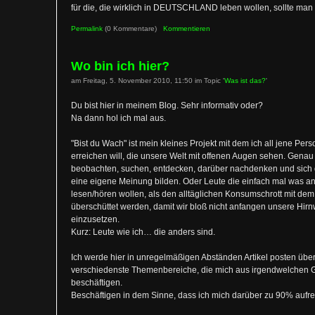
für die, die wirklich in DEUTSCHLAND leben wollen, sollte man 
Permalink
(0 Kommentare)
Kommentieren
Wo bin ich hier?
am Freitag, 5. November 2010, 11:50 im Topic '
Was ist das?
'
Du bist hier in meinem Blog. Sehr informativ oder?
Na dann hol ich mal aus.
"Bist du Wach" ist mein kleines Projekt mit dem ich all jene Per
erreichen will, die unsere Welt mit offenen Augen sehen. Genau 
beobachten, suchen, entdecken, darüber nachdenken und sich 
eine eigene Meinung bilden. Oder Leute die einfach mal was a
lesen/hören wollen, als den alltäglichen Konsumschrott mit dem
überschüttet werden, damit wir bloß nicht anfangen unsere Hi
einzusetzen.
Kurz: Leute wie ich… die anders sind.
Ich werde hier in unregelmäßigen Abständen Artikel posten übe
verschiedenste Themenbereiche, die mich aus irgendwelchen
beschäftigen.
Beschäftigen in dem Sinne, dass ich mich darüber zu 90% aufre