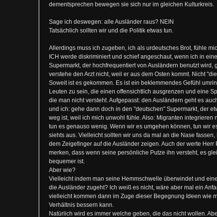
dementsprechen bewegen sie sich nur im gleichen Kulturkreis.
Sage ich deswegen: alle Ausländer raus? NEIN
Tatsächlich sollten wir und die Politik etwas tun.
Allerdings muss ich zugeben, ich als urdeutsches Brot, fühle mi
ICH werde diskriminiert und schief angeschaut, wenn ich in ein
Supermarkt, der hochfrequentiert von Ausländern benutzt wird, 
verstehe den Arzt nicht, weil er aus dem Osten kommt. Nicht "die"
Soweit ist es gekommen. Es ist ein beklemmendes Gefühl umrin
Leuten zu sein, die einen offensichtlich ausgrenzen und eine S
die man nicht versteht. Aufgepasst: den Ausländern geht es auc
und ich: gehe dann doch in den "deutschen" Supermarkt, der et
weg ist, weil ich mich unwohl fühle. Also: Migranten integrieren n
tun es genauso wenig. Wenn wir es umgehen können, tun wir es
siehts aus. Vielleicht sollten wir uns da mal an die Nase fassen, 
dem Zeigefinger auf die Ausländer zeigen. Auch der werte Herr P
merken, dass wenn seine persönliche Putze ihn versteht, es glei
bequemer ist.
Aber wie?
Vielleicht indem man seine Hemmschwelle überwindet und einen
die Ausländer zugeht? Ich weiß es nicht, wäre aber mal ein Anf
vielleicht kommen dann im Zuge dieser Begegnung Ideen wie 
Verhältnis bessern kann.
Natürlich wird es immer welche geben, die das nicht wollen. Ab